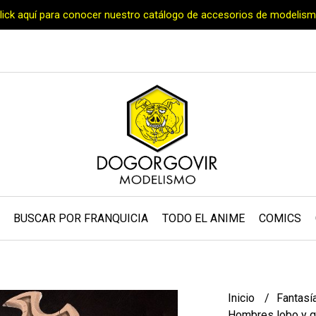
Click aquí para conocer nuestro catálogo de accesorios de modelism
BUSCAR POR FRANQUICIA
TODO EL ANIME
COMICS
Inicio
Fantasí
Hombres lobo y g