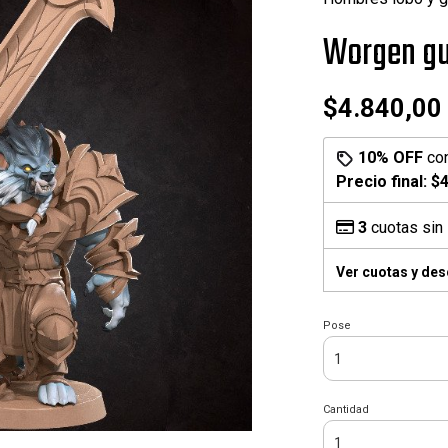
Worgen gu
$4.840,00
10% OFF
co
Precio final:
$4
3
cuotas sin 
Ver cuotas y de
Pose
Cantidad