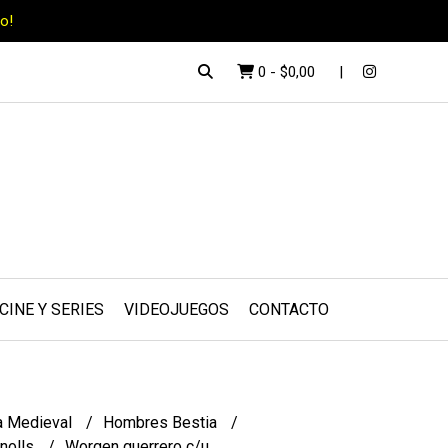
o!
0
-
$0,00
CINE Y SERIES
VIDEOJUEGOS
CONTACTO
a Medieval
Hombres Bestia
nolls
Worgen guerrero c/u