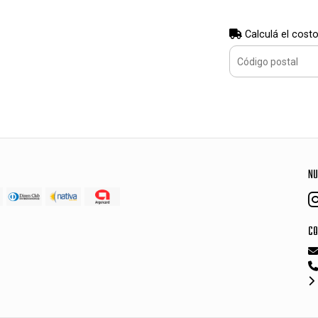
Calculá el costo
NU
CO