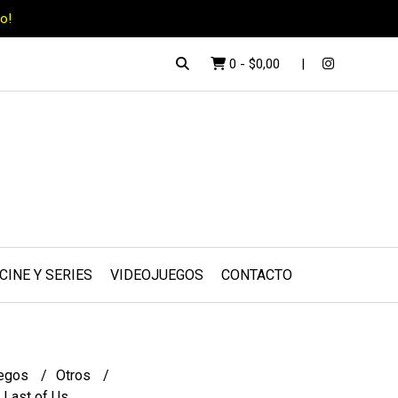
o!
0
-
$0,00
CINE Y SERIES
VIDEOJUEGOS
CONTACTO
uegos
Otros
e Last of Us