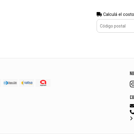
Calculá el costo
NU
CO