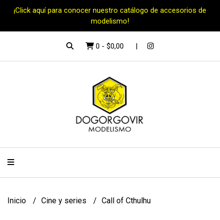
¡Click aquí para conocer nuestro catálogo de accesorios de
modelismo!
0
-
$0,00
Inicio
Cine y series
Call of Cthulhu