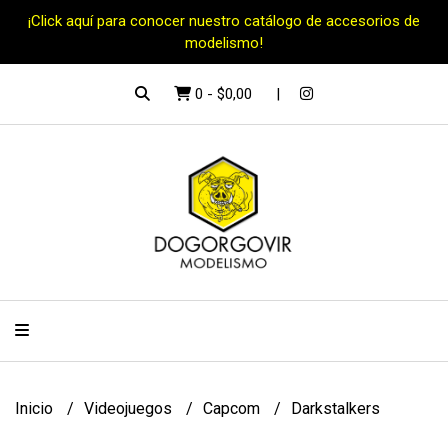
¡Click aquí para conocer nuestro catálogo de accesorios de
modelismo!
0
-
$0,00
Inicio
Videojuegos
Capcom
Darkstalkers