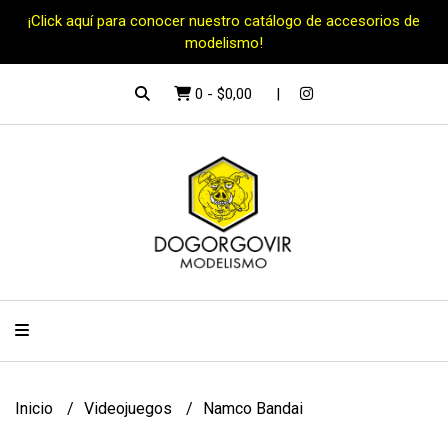
¡Click aquí para conocer nuestro catálogo de accesorios de
modelismo!
0
-
$0,00
Inicio
Videojuegos
Namco Bandai