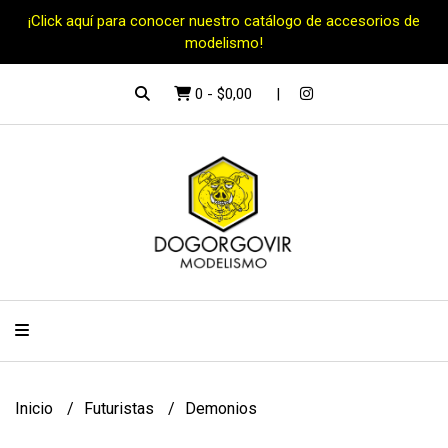
¡Click aquí para conocer nuestro catálogo de accesorios de
modelismo!
0
-
$0,00
Inicio
Futuristas
Demonios