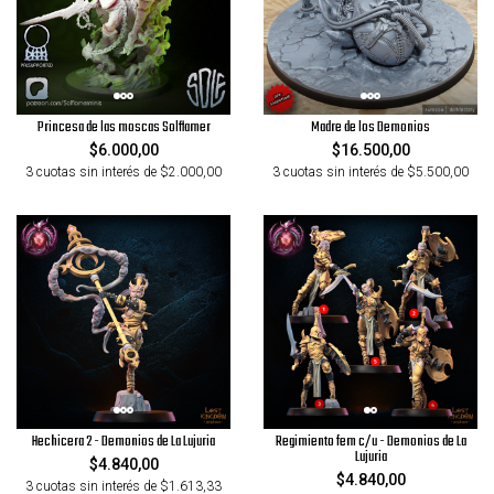
Princesa de las moscas Solflamer
Madre de los Demonios
$6.000,00
$16.500,00
3 cuotas sin interés de $2.000,00
3 cuotas sin interés de $5.500,00
Hechicera 2 - Demonios de La Lujuria
Regimiento fem c/u - Demonios de La
Lujuria
$4.840,00
$4.840,00
3 cuotas sin interés de $1.613,33