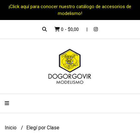
¡Click aquí para conocer nuestro catálogo de accesorios de
modelismo!
0
-
$0,00
Inicio
Elegí por Clase