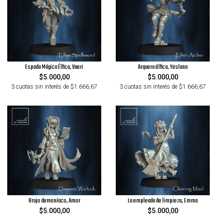
Espada Mágica Élfica, Vaeri
Arquera élfica, Yeslana
$5.000,00
$5.000,00
3 cuotas sin interés de $1.666,67
3 cuotas sin interés de $1.666,67
Brujo demoníaco, Amor
La empleada de limpieza, Emma
$5.000,00
$5.000,00