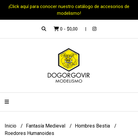
¡Click aquí para conocer nuestro catálogo de accesorios de
modelismo!
0
-
$0,00
Inicio
Fantasía Medieval
Hombres Bestia
Roedores Humanoides