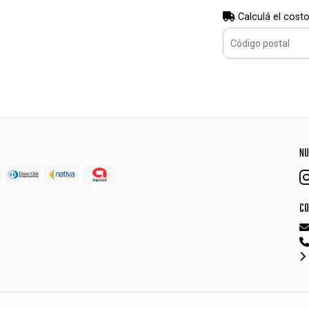
Calculá el costo
NU
CO