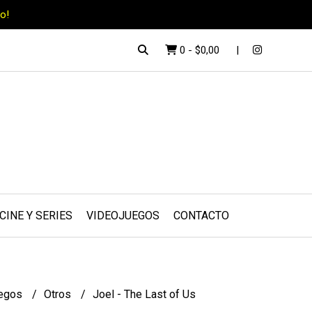
o!
0
-
$0,00
CINE Y SERIES
VIDEOJUEGOS
CONTACTO
uegos
Otros
Joel - The Last of Us