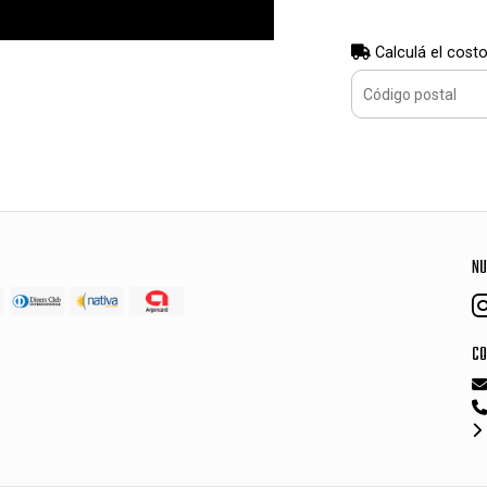
Calculá el costo
NU
CO