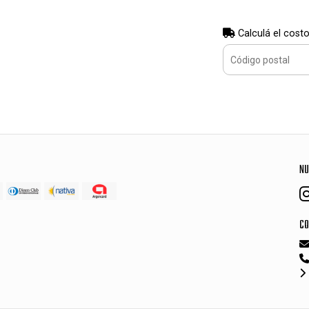
Calculá el costo
NU
CO