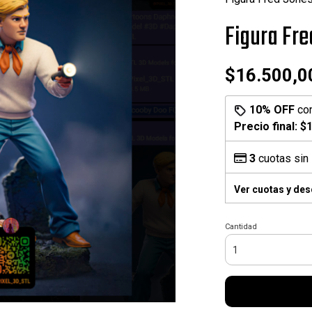
Figura Fr
$16.500,0
10% OFF
co
Precio final:
$1
3
cuotas sin 
Ver cuotas y de
Cantidad