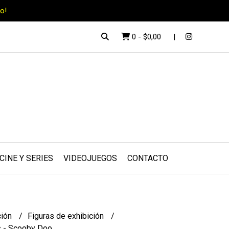
o!
0
-
$0,00
CINE Y SERIES
VIDEOJUEGOS
CONTACTO
ción
Figuras de exhibición
s - Scooby Doo