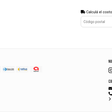
Calculá el costo
NU
CO