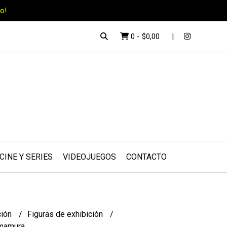
o!
0
-
$0,00
CINE Y SERIES
VIDEOJUEGOS
CONTACTO
ción
Figuras de exhibición
amamura