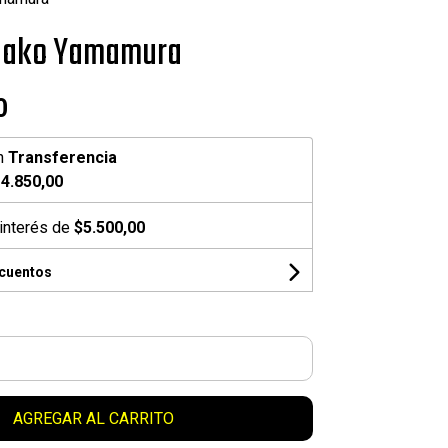
adako Yamamura
0
n
Transferencia
4.850,00
interés de
$5.500,00
scuentos
AGREGAR AL CARRITO