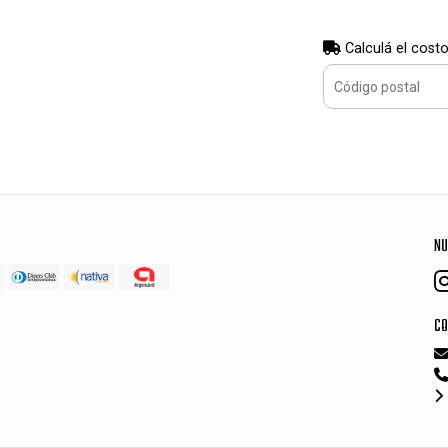
Calculá el costo
NU
CO