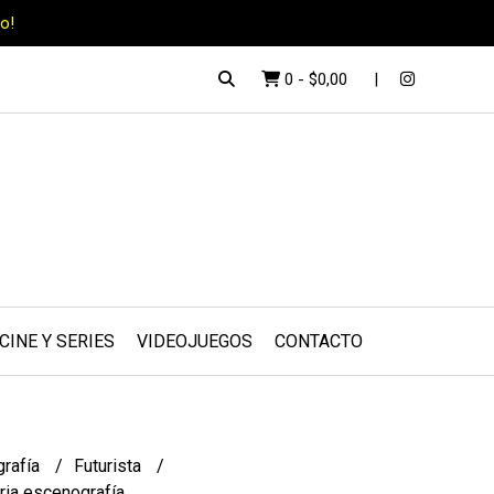
o!
0
-
$0,00
CINE Y SERIES
VIDEOJUEGOS
CONTACTO
rafía
Futurista
ria escenografía