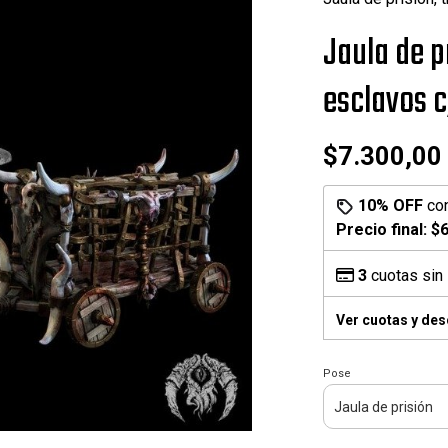
Jaula de p
esclavos 
$7.300,00
10% OFF
co
Precio final:
$6
3
cuotas sin 
Ver cuotas y de
Pose