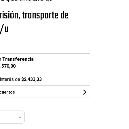
risión, transporte de
c/u
n
Transferencia
.570,00
interés de
$2.433,33
scuentos