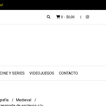
o!
0
-
$0,00
CINE Y SERIES
VIDEOJUEGOS
CONTACTO
rafía
Medieval
 transporte de esclavos c/u