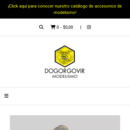
¡Click aquí para conocer nuestro catálogo de accesorios de
modelismo!
0
-
$0,00