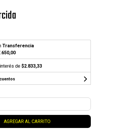
rcida
n
Transferencia
.650,00
interés de
$2.833,33
scuentos
AGREGAR AL CARRITO