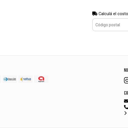
Calculá el costo
NU
CO