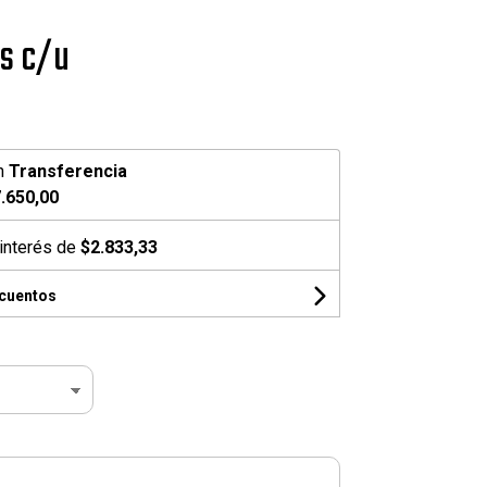
s c/u
n
Transferencia
.650,00
interés de
$2.833,33
scuentos