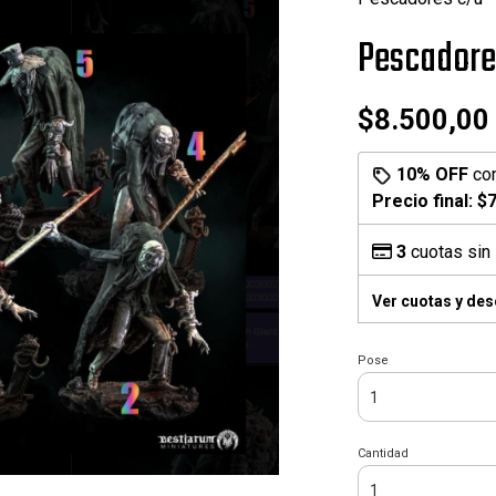
Pescadore
$8.500,00
10% OFF
co
Precio final:
$7
3
cuotas sin 
Ver cuotas y de
Pose
Cantidad