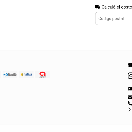
Calculá el costo
NU
CO