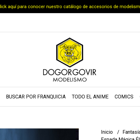
Click aquí para conocer nuestro catálogo de accesorios de modelism
BUSCAR POR FRANQUICIA
TODO EL ANIME
COMICS
Inicio
Fantasí
Espada Mágica Élf