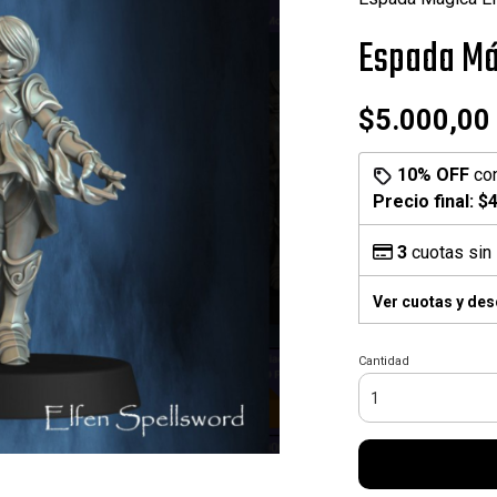
Espada Mág
$5.000,00
10% OFF
co
Precio final:
$4
3
cuotas sin 
Ver cuotas y de
Cantidad