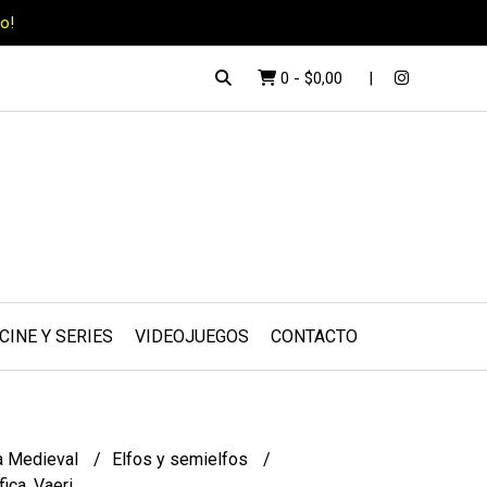
o!
0
-
$0,00
CINE Y SERIES
VIDEOJUEGOS
CONTACTO
a Medieval
Elfos y semielfos
ica, Vaeri