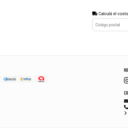
Calculá el costo
NU
CO