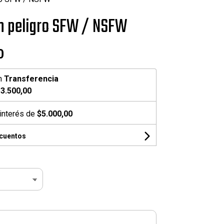
n peligro SFW / NSFW
0
n
Transferencia
3.500,00
interés de
$5.000,00
scuentos