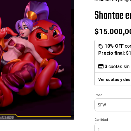
Shantae e
$15.000,0
10% OFF
co
Precio final:
$1
3
cuotas sin 
Ver cuotas y de
Pose
Cantidad