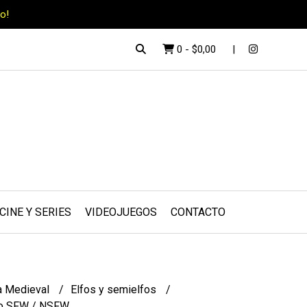
o!
0
-
$0,00
CINE Y SERIES
VIDEOJUEGOS
CONTACTO
a Medieval
Elfos y semielfos
ro SFW / NSFW