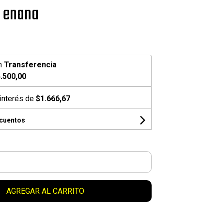
a enana
n
Transferencia
.500,00
interés de
$1.666,67
scuentos
AGREGAR AL CARRITO