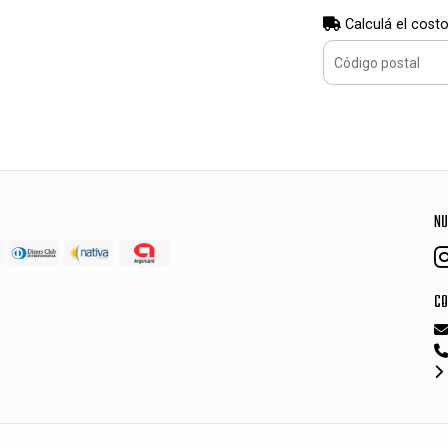
Calculá el costo
NU
CO