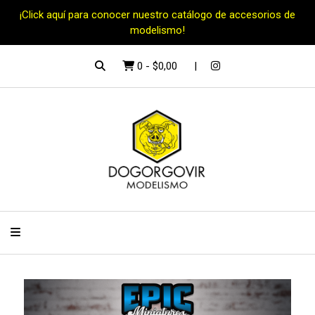
¡Click aquí para conocer nuestro catálogo de accesorios de
modelismo!
0
-
$0,00