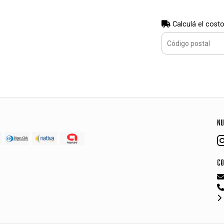
Calculá el costo
NU
CO