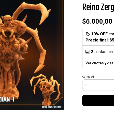
Reina Zer
$6.000,00
10% OFF
co
Precio final:
$5
3
cuotas sin 
Ver cuotas y de
Cantidad