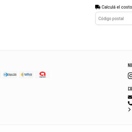
Calculá el costo
NU
CO