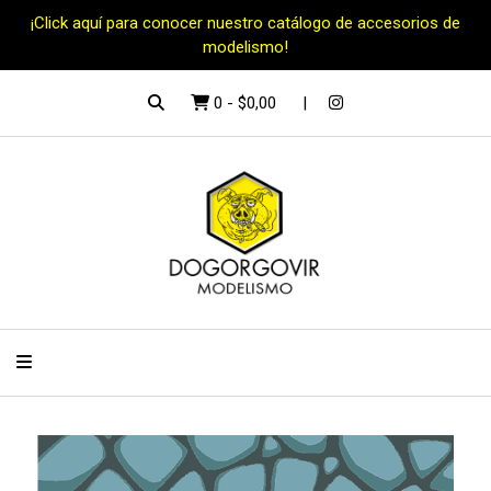
¡Click aquí para conocer nuestro catálogo de accesorios de
modelismo!
0
-
$0,00