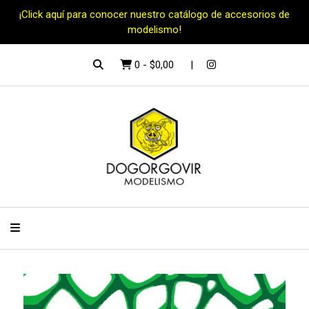
¡Click aquí para conocer nuestro catálogo de accesorios de
modelismo!
0
-
$0,00