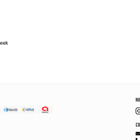
Geek
NU
CO