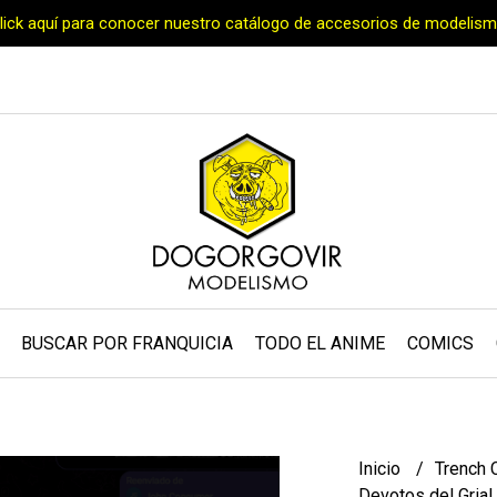
Click aquí para conocer nuestro catálogo de accesorios de modelism
BUSCAR POR FRANQUICIA
TODO EL ANIME
COMICS
Inicio
Trench 
Devotos del Grial