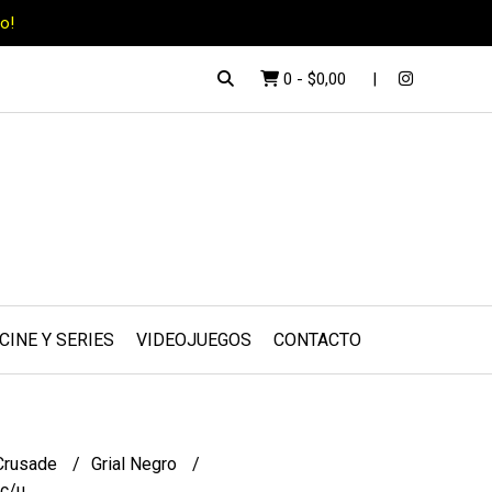
o!
0
-
$0,00
CINE Y SERIES
VIDEOJUEGOS
CONTACTO
Crusade
Grial Negro
 c/u